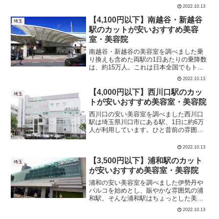
に一家は特別住民登録されているそうで
2022.10.13
す。クレヨンしんちゃんは春日部市に根
付いているのですね。そんな春日部・久
【4,100円以下】南越谷・新越谷
埼玉
喜エリアには約150件...
駅のカットが安いおすすめ美容
室・美容院
南越谷・新越谷の美容室を調べました乗
り換えも含めた両駅の1日あたりの乗降数
は、約15万人。これは日本全国でもトッ
プグループに入るほどの利用者数。そん
2022.10.13
な南越谷・新越谷駅周辺には、約50店舗
もの美容室がひしめきあっています。 カ
【4,000円以下】西川口駅のカッ
埼玉
ット＋シャンプー...
トが安いおすすめ美容室・美容院
西川口の安い美容室を調べました西川口
駅は埼玉県川口市にある駅、1日に約6万
人が利用しています。ひと昔前の雰囲気
が残る駅で、駅チカにはたくさんの中華
料理屋さんも。そんな西川口駅エリア周
2022.10.13
辺には約30件の美容室があります。 カッ
【3,500円以下】浦和駅のカット
ト＋シャンプー カ...
埼玉
が安いおすすめ美容室・美容院
浦和の安い美容室を調べました伊勢丹や
パルコを始めとし、賑やかな雰囲気の浦
和駅。そんな浦和駅はちょっとした美容
室激戦区でもあり、周辺だけでも80店舗
2022.10.13
近くがしのぎを削っています。今回はそ