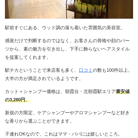
駅前すぐにある、ウッド調の落ち着いた雰囲気の美容室。
感覚だけで判断するのではなく、お客さんの骨格や顔のパー
ツから、素の魅力を引き出し、下手に飾らないヘアスタイル
を提案してくれます。
駅チカということで来店客も多く、
口コミ
の数も100件以上。
大半の方が満足されているようです。
カット＋シャンプー価格は、朝霞台・北朝霞駅エリア
最安値
の3,280円
。
新規の方限定、ケアシャンプーやアロマシャンプーなど好き
な香りから選ぶことができます。
子連れOKなので、これはママ・パパには嬉しいところ。