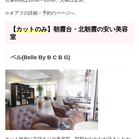
≫オアフの詳細・予約のページへ
【
カットのみ
】朝霞台・北朝霞の安い美容
室
ベル(Belle By B C B G)
カット技術に定評ありの美容室、髪型がなかなか決まらなか