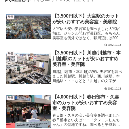
【3,500円以下】大宮駅のカット
埼玉
が安いおすすめ美容室・美容院
大宮駅の安い美容室を調べました大宮駅
前は、ジャンル問わず激戦区。もちろん
美容室も例外ではなく、駅周辺には200店
舗以上が密集しています。そんな中か
2022.10.13
ら、特に格安な美容室を調べました。 カ
ット＋シャンプー カットのみにわけて紹
【3,500円以下】川越(川越市・本
埼玉
介します。【カット...
川越)駅のカットが安いおすすめ
美容室・美容院
川越(川越市・本川越)の安い美容室を調べ
ました川越駅、川越市駅、西川越駅、本
川越駅・・・などと「川越」の文字が入
った駅が複数あり、慣れない方にとって
2022.10.13
は戸惑ってしまうこともあるでしょう。
そんな川越駅エリアには数多くの美容室
【4,000円以下】春日部市・久喜
埼玉
があり、およそ200...
市のカットが安いおすすめ美容
室・美容院
春日部・久喜の安い美容室を調べました
春日部市といえば‥‥「クレヨンしんち
ゃん」の聖地ですね。調べると平成16年