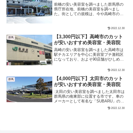
前橋の安い美容室を調べました群馬県の
県庁所在地、前橋の美容室を調べまし
た。街としての規模は、今や高崎市の方
が大きいですが、前橋駅エリアにはどん
な美容室があるのでしょうか。 カット
+シャンプー カットのみにわけて安い美
2022.12.30
容室をそれぞれ紹介します...
【3,300円以下】高崎市のカット
群馬
が安いおすすめ美容室・美容院
高崎の安い美容室を調べました高崎市は
駅チカエリアを中心に美容室プチ激戦区
になっており、およそ90店舗がひしめき
あっています。その中でも特に安くてお
すすめできる美容室を、 カット＋シャン
2022.12.30
プー カットのみにわけて安い美容室をそ
【4,000円以下】太田市のカット
れぞれ紹介します。...
群馬
が安いおすすめ美容室・美容院
:太田の安い美容室を調べました太田市は
群馬県の南東部に位置する市です。車の
メーカーとして有名な「SUBARU」のお
膝元として有名。企業街ならではの「ス
2022.12.30
バル最中」や「スバルサブレ」といった
おもしろいネーミングのお菓子も販売さ
れています。そんな...