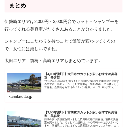
まとめ
伊勢崎エリアは2,000円～3,000円台でカット＋シャンプーを
行ってくれる美容室がたくさんあることが分かりました。
シャンプーにこだわりを持つことで髪質が変わってくるの
で、女性には嬉しいですね。
太田エリア、前橋・高崎エリアもまとめています↓
【4,000円以下】太田市のカットが安いおすすめ美容
室・美容院
:太田の安い美容室を調べました太田市は群馬県の南東部に位置す
る市です。車のメーカーとして有名な「SUBARU」のお膝元とし
て有名。企業街ならではの「スバル最中」や「スバルサブレ」と
いったおもしろいネーミングのお菓子も販売されています。そん
な...
kamikirotto.jp
【3,500円以下】前橋駅のカットが安いおすすめ美容
室・美容院
前橋の安い美容室を調べました群馬県の県庁所在地、前橋の美容
室を調べました。街としての規模は、今や高崎市の方が大きいで
すが、前橋駅エリアにはどんな美容室があるのでしょうか。 カッ