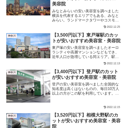
美容院
みなとみらいの安い美容室を調べました
横浜を代表するエリアでもある、みなと
みらい。ランドマークタワーやコスモワ
ールド、ワールドポーターズなどの有名
2022.12.25
スポットが密集しており、豪華で有名な
結婚式場アニヴェルセルもすぐ目の前に
【3,500円以下】東戸塚駅のカッ
神奈川
あります。このエリアはそ...
トが安いおすすめ美容室・美容院
東戸塚の安い美容室を調べましたオーロ
ラシティや高層マンションなどもでき、
近年人口が急増している同エリア。駅周
辺はどんどん近代化している一方で、近
2022.12.13
くに肥田牧場があったりするのも特徴の
ひとつ。そんな東戸塚駅周辺の格安美容
【3,400円以下】登戸駅のカット
神奈川
室をピックアップしました...
が安いおすすめ美容室・美容院
登戸の安い美容室を調べました全国的な
知名度は高くはないものの、毎日10万人
以上の方がこの駅を利用しています。そ
の割には駅周辺は賑やかではなく、美容
室も少なめです。 カット＋シャンプー カ
ットのみにわけて紹介します。【カット
2022.12.15
＋シャンプー】登戸...
【3,520円以下】相模大野駅のカ
神奈川
ットが安いおすすめ美容室・美容
院