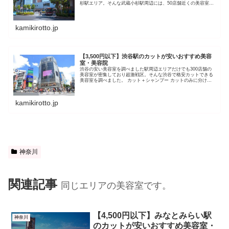
杉駅エリア。そんな武蔵小杉駅周辺には、50店舗近くの美容室が
密集しており、ちょっとした激戦区になっています。 カット+シ
ャン...
kamikirotto.jp
【3,500円以下】渋谷駅のカットが安いおすすめ美容
室・美容院
渋谷の安い美容室を調べました駅周辺エリアだけでも300店舗の
美容室が密集しており超激戦区。そんな渋谷で格安カットできる
美容室を調べました。 カット＋シャンプー カットのみに分け
て、それぞれ紹介します。【カット＋シャンプー】渋谷駅の安い
美容室...
kamikirotto.jp
神奈川
関連記事
同じエリアの美容室です。
【4,500円以下】みなとみらい駅
神奈川
のカットが安いおすすめ美容室・