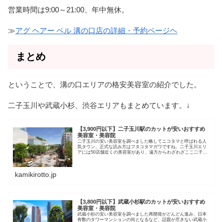
営業時間は9:00～21:00、年中無休。
≫
アグ ヘアー ベル 溝の口店の詳細・予約ページヘ
まとめ
ということで、溝の口エリアの格安美容室の紹介でした。
二子玉川や武蔵小杉、渋谷エリアもまとめています。↓
【3,900円以下】二子玉川駅のカットが安いおすすめ
美容室・美容院
二子玉川の安い美容室を調べました略してニコタマと呼ばれる人
気タウン。正式な読み方はフタコタマガワですね。二子玉川エリ
アには50店舗近くの美容室があり、遠方からわざわざここ二子玉
川にカットしに来る方もいるほど。 カット＋シャンプー カット
のみ...
kamikirotto.jp
【3,800円以下】武蔵小杉駅のカットが安いおすすめ
美容室・美容院
武蔵小杉の安い美容室を調べました再開発がどんどん進み、日本
有数のタワーマンションの街となるなど、話題が尽きない武蔵小