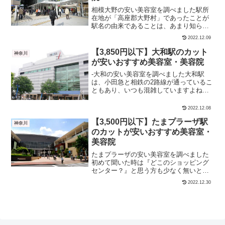
相模大野の安い美容室を調べました駅所
在地が「高座郡大野村」であったことが
駅名の由来であることは、あまり知られ
ていないかもしれません。ショッピング
2022.12.09
ビルやビックカメラなど駅周辺は賑やか
であり、美容室の数も100店舗近くになり
【3,850円以下】大和駅のカット
神奈川
ます。今回はそんな相...
が安いおすすめ美容室・美容院
-大和の安い美容室を調べました大和駅
は、小田急と相鉄の2路線が通っているこ
ともあり、いつも混雑していますよね。
そんな大和駅周辺エリアには約30件の美
容室があります。 カット＋シャンプー カ
2022.12.08
ットに分けて紹介します。【カット＋シ
【3,500円以下】たまプラーザ駅
ャンプー】大和の...
神奈川
のカットが安いおすすめ美容室・
美容院
たまプラーザの安い美容室を調べました
初めて聞いた時は『どこのショッピング
センター？』と思う方も少なく無いとい
う（特に地方出身者）、駅名とは思えな
2022.12.30
い名前。そんなたまプラーザ駅周辺には
40店舗ほどの美容室があります。 カット
＋シャンプー カット...