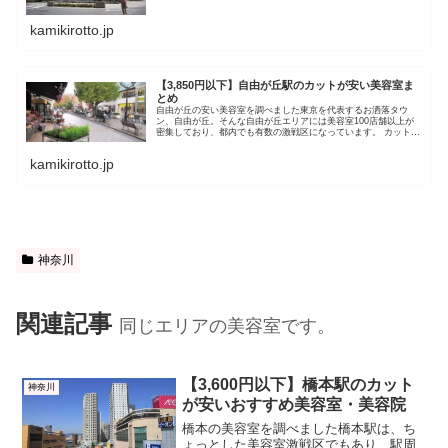
kamikirotto.jp
【3,850円以下】自由が丘駅のカットが安い美容室ま
とめ
自由が丘の安い美容室を調べました東京を代表するお洒落タウ
ン、自由が丘。そんな自由が丘エリアには美容室100店舗以上が
密集しており、都内でも有数の激戦区になっています。 カット＋
シャンプー カットのみにわけて、それぞれ安い美容室を紹介しま
す。...
kamikirotto.jp
神奈川
関連記事
同じエリアの美容室です。
【3,600円以下】橋本駅のカット
神奈川
が安いおすすめ美容室・美容院
橋本の美容室を調べました橋本駅は、ち
ょっとした美容室激戦区でもあり、駅周