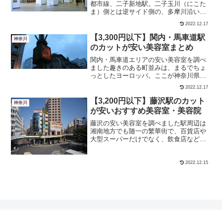
都市線、二子新地駅。二子玉川（にこた
ま）側とは逆サイド側の、多摩川沿いの
駅ですが、知名度的には圧倒的ににこた
2022.12.17
まに負けてしまっているような気もしな
くもないですが・・・二子新地は夏シー
【3,300円以下】関内・馬車道駅
神奈川
ズンは土日は特に混雑して...
のカットが安い美容室まとめ
関内・馬車道エリアの安い美容室を調べ
ました趣きのある町並みは、まるでちょ
っとしたヨーロッパ。ここが神奈川県で
あることを忘れてしまいそうになる瞬間
2022.12.17
も。そんなこの街の駅周辺には全部で50
店舗ほど美容室があるのですが、その中
【3,200円以下】藤沢駅のカット
神奈川
でも格安カットできるお...
が安いおすすめ美容室・美容院
藤沢の安い美容室を調べました駅周辺は
湘南地方でも随一の繁華街で、百貨店や
大型スーパーだけでなく、飲食店なども
かなり多いですね。意外と美容室の数も
多く、100店舗近くがしのぎを削っていま
す。そんな中でも今回は、特に安くカッ
2022.12.15
トできる美容室を探し...