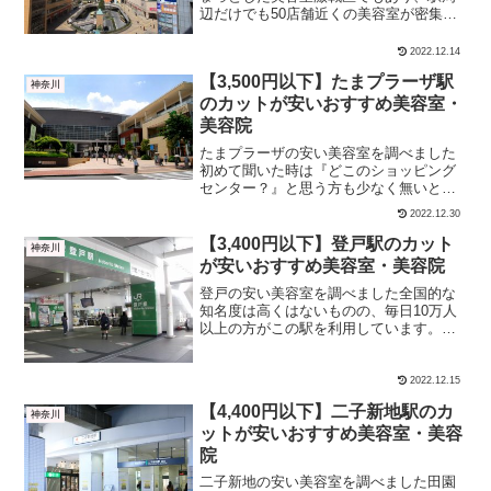
辺だけでも50店舗近くの美容室が密集し
ています。そんな中でも今回は、特に格
安でカットできる美容室のみをピックア
2022.12.14
ップしてみました。 カット＋シャンプー
【3,500円以下】たまプラーザ駅
カットのみにわけて...
神奈川
のカットが安いおすすめ美容室・
美容院
たまプラーザの安い美容室を調べました
初めて聞いた時は『どこのショッピング
センター？』と思う方も少なく無いとい
う（特に地方出身者）、駅名とは思えな
2022.12.30
い名前。そんなたまプラーザ駅周辺には
40店舗ほどの美容室があります。 カット
【3,400円以下】登戸駅のカット
神奈川
＋シャンプー カット...
が安いおすすめ美容室・美容院
登戸の安い美容室を調べました全国的な
知名度は高くはないものの、毎日10万人
以上の方がこの駅を利用しています。そ
の割には駅周辺は賑やかではなく、美容
室も少なめです。 カット＋シャンプー カ
ットのみにわけて紹介します。【カット
2022.12.15
＋シャンプー】登戸...
【4,400円以下】二子新地駅のカ
神奈川
ットが安いおすすめ美容室・美容
院
二子新地の安い美容室を調べました田園