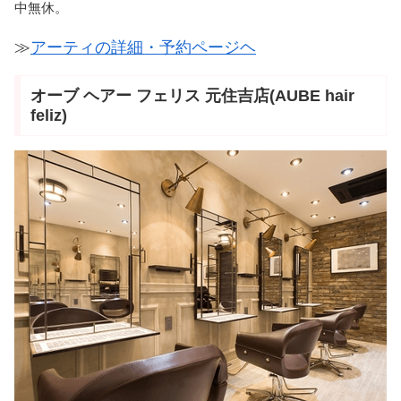
中無休。
≫
アーティの詳細・予約ページヘ
オーブ ヘアー フェリス 元住吉店(AUBE hair
feliz)