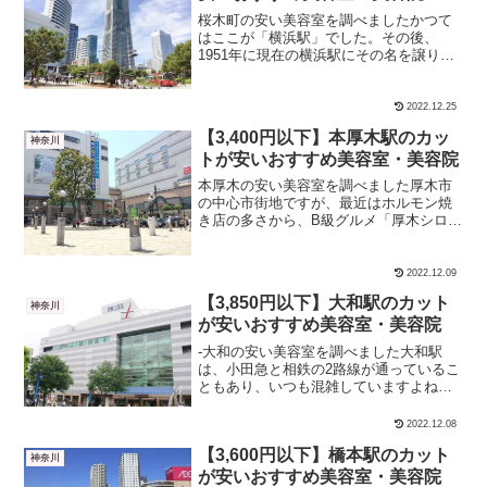
桜木町の安い美容室を調べましたかつて
はここが「横浜駅」でした。その後、
1951年に現在の横浜駅にその名を譲り、
生まれ変わったのがこの桜木町駅。北口
（海方面）は近未来的な整備された空間
ですが、南口はどっちかと言うとゴチャ
2022.12.25
ゴチャ気味。野毛エリア...
【3,400円以下】本厚木駅のカッ
神奈川
トが安いおすすめ美容室・美容院
本厚木の安い美容室を調べました厚木市
の中心市街地ですが、最近はホルモン焼
き店の多さから、B級グルメ「厚木シロコ
ロ・ホルモン」をアピールしていると
か。そんな本厚木駅周辺は、ちょっとし
た美容室激戦区でもあり、50店舗以上が
2022.12.09
ひしめきあっています。...
【3,850円以下】大和駅のカット
神奈川
が安いおすすめ美容室・美容院
-大和の安い美容室を調べました大和駅
は、小田急と相鉄の2路線が通っているこ
ともあり、いつも混雑していますよね。
そんな大和駅周辺エリアには約30件の美
容室があります。 カット＋シャンプー カ
2022.12.08
ットに分けて紹介します。【カット＋シ
【3,600円以下】橋本駅のカット
ャンプー】大和の...
神奈川
が安いおすすめ美容室・美容院