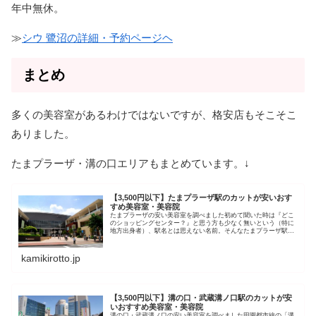
年中無休。
≫
シウ 鷺沼の詳細・予約ページヘ
まとめ
多くの美容室があるわけではないですが、格安店もそこそこ
ありました。
たまプラーザ・溝の口エリアもまとめています。↓
【3,500円以下】たまプラーザ駅のカットが安いおす
すめ美容室・美容院
たまプラーザの安い美容室を調べました初めて聞いた時は『どこ
のショッピングセンター？』と思う方も少なく無いという（特に
地方出身者）、駅名とは思えない名前。そんなたまプラーザ駅周
辺には40店舗ほどの美容室があります。 カット＋シャンプー カ
ット...
kamikirotto.jp
【3,500円以下】溝の口・武蔵溝ノ口駅のカットが安
いおすすめ美容室・美容院
溝の口・武蔵溝ノ口の安い美容室を調べました田園都市線の「溝