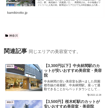
の口」駅、南武線の「武蔵溝ノ口」。再開発され、今や地価がフ
ァミリーに人気の街。駅周辺エリアだけでも100店舗以上の美容
室が密集しています。 カット＋シャンプー カットのみにわけて
紹介...
kamikirotto.jp
神奈川
関連記事
同じエリアの美容室です。
【3,300円以下】中央林間駅のカ
神奈川
ットが安いおすすめ美容室・美容
院
中央林間の安い美容室を調べました田園
都市線の発着駅、中央林間駅。座って通
勤できることからベッドタウンとしても
ずっと人気で、さらに最近では駅前に高
2022.12.28
層マンションができるなど、住宅地がが
ますます進んでいるようです。駅周辺に
【3,500円】桜木町駅のカットが
神奈川
は美容室が20店舗近く密...
安いおすすめ美容室・美容院