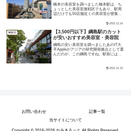
橋本の美容室を調べました橋本駅は、ち
ょっとした美容室激戦区でもあり、駅周
辺だけでも50店舗近くの美容室が密集し
ています。そんな中でも今回は、特に格
安でカットできる美容室のみをピックア
2022.12.14
ップしてみました。 カット＋シャンプー
【3,500円以下】綱島駅のカット
カットのみにわけて...
神奈川
が安いおすすめ美容室・美容院
綱島の安い美容室を調べましたあのIT大
手Appleがアジアの研究開発拠点として選
んだのが、この綱島ですね。駅前には商
店街もあり、美容室の数も50店舗近くも
あります。 カット＋シャンプー カットの
みにわけて安い美容室をそれぞれ紹介し
2022.12.15
ます。【カ...
お問い合わせ
記事一覧
当サイトについて
Copyright © 2016-2026 かみきろっと All Rights Reserved.